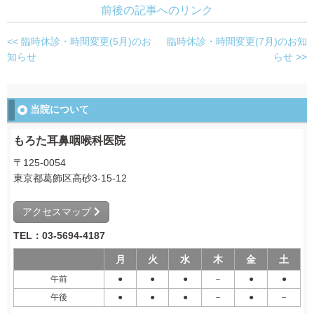
前後の記事へのリンク
<< 臨時休診・時間変更(5月)のお
臨時休診・時間変更(7月)のお知
知らせ
らせ >>
当院について
もろた耳鼻咽喉科医院
〒125-0054
東京都葛飾区高砂3-15-12
アクセスマップ
TEL：03-5694-4187
月
火
水
木
金
土
午前
●
●
●
－
●
●
午後
●
●
●
－
●
－