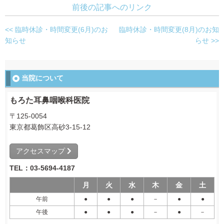
前後の記事へのリンク
<< 臨時休診・時間変更(6月)のお
臨時休診・時間変更(8月)のお知
知らせ
らせ >>
当院について
もろた耳鼻咽喉科医院
〒125-0054
東京都葛飾区高砂3-15-12
アクセスマップ
TEL：03-5694-4187
月
火
水
木
金
土
午前
●
●
●
－
●
●
午後
●
●
●
－
●
－