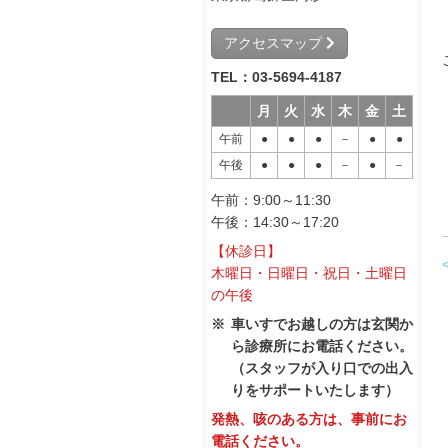
アクセスマップ
TEL：03-5694-4187
月
火
水
木
金
土
午前
●
●
●
－
●
●
午後
●
●
●
－
●
－
午前：9:00～11:30
午後：14:30～17:20
【休診日】
木曜日・日曜日・祝日・土曜日
の午後
車いすでお越しの方は玄関か
ら診療所にお電話ください。
（スタッフが入り口での出入
りをサポートいたします）
発熱、咳のある方は、事前にお
電話ください。