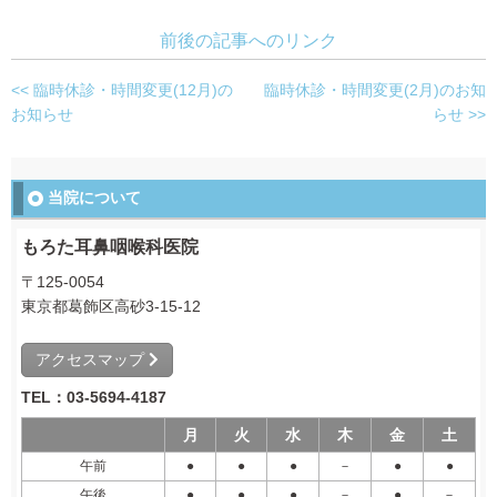
前後の記事へのリンク
<< 臨時休診・時間変更(12月)の
臨時休診・時間変更(2月)のお知
お知らせ
らせ >>
当院について
もろた耳鼻咽喉科医院
〒125-0054
東京都葛飾区高砂3-15-12
アクセスマップ
TEL：03-5694-4187
月
火
水
木
金
土
午前
●
●
●
－
●
●
午後
●
●
●
－
●
－