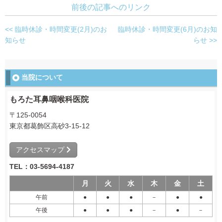
前後の記事へのリンク
<< 臨時休診・時間変更(2月)のお
臨時休診・時間変更(6月)のお知
知らせ
らせ >>
当院について
もろた耳鼻咽喉科医院
〒125-0054
東京都葛飾区高砂3-15-12
アクセスマップ
TEL：03-5694-4187
月
火
水
木
金
土
午前
●
●
●
－
●
●
午後
●
●
●
－
●
－