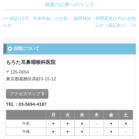
前後の記事へのリンク
<< 休診(12月、年末年始）のお知
臨時休診・時間変更(2月)のお知
らせ
らせ（追記あり） >>
当院について
もろた耳鼻咽喉科医院
〒125-0054
東京都葛飾区高砂3-15-12
アクセスマップ
TEL：03-5694-4187
月
火
水
木
金
土
午前
●
●
●
－
●
●
午後
●
●
●
－
●
－